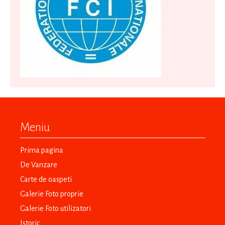
Meniu
Prima pagina
De Vanzare
Carte de oaspeti
Galerie Foto proprie
Galerie Foto utilizatori
Istoric