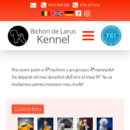
0722 928 595
0751 317 104
Mai avem putin si Ã®mplinim 3 ani grozavi Ã®mpreunÄƒ!
De departe cel mai deosebit cÄƒÈ›el e al meu! ðŸ˜‰ va
multumesc pentru minunea mea micÄƒ!
Galerie foto