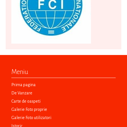
Meniu
Prima pagina
De Vanzare
Carte de oaspeti
Galerie Foto proprie
Galerie Foto utilizatori
Istoric