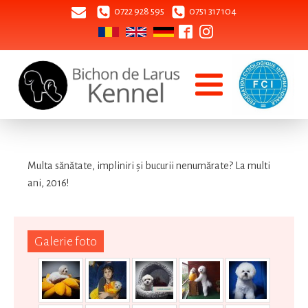
0722 928 595
0751 317 104
Multa sănătate, impliniri și bucurii nenumărate? La multi
ani, 2016!
Galerie foto