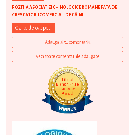
POZITIA ASOCIATIEI CHINOLOGICE ROMÂNE FATA DE
CRESCATORII COMERCIALI DE CÂINI
Carte de oaspeti
Adauga si tu comentariu
Vezi toate comentariile adaugate
Ethical
Bichon Frise
Breeder
Award