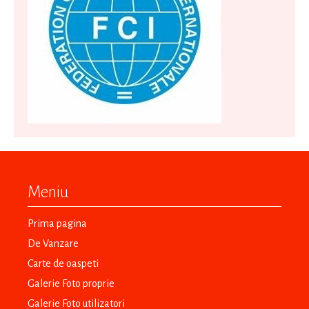
Meniu
Prima pagina
De Vanzare
Carte de oaspeti
Galerie Foto proprie
Galerie Foto utilizatori