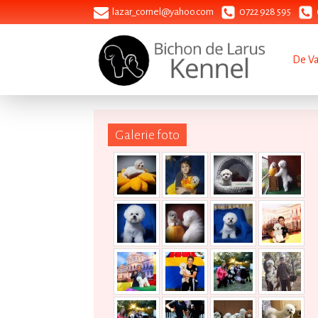
lazar_cornel@yahoo.com
0722 928 595
De V
Galerie foto