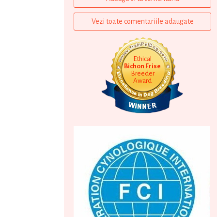
Vezi toate comentariile adaugate
Ethical
Bichon Frise
Breeder
Award