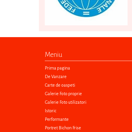
Meniu
Prima pagina
De Vanzare
Carte de oaspeti
Galerie Foto proprie
Galerie Foto utilizatori
Istoric
Performante
Portret Bichon Frise