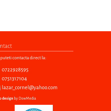
ntact
puteti contacta direct la:
0722928595
0751317104
lazar_cornel@yahoo.com
 design
by DowMedia