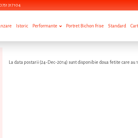
0751 317 104
anzare
Istoric
Performante
Portret Bichon Frise
Standard
Car
La data postarii (24-Dec-2014) sunt disponibie doua fetite care au