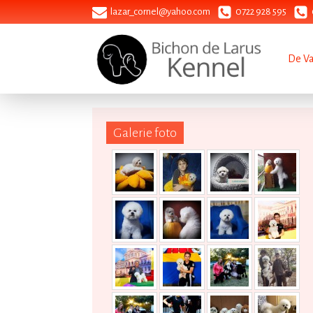
lazar_cornel@yahoo.com
0722 928 595
De V
Galerie foto