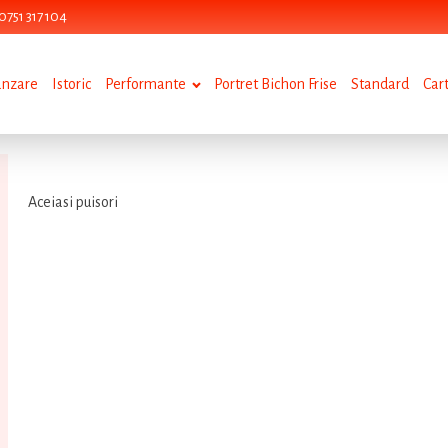
0751 317 104
anzare
Istoric
Performante
Portret Bichon Frise
Standard
Car
Aceiasi puisori