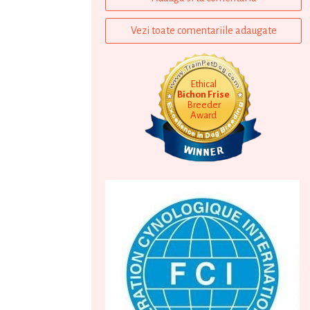
Vezi toate comentariile adaugate
Ethical
Bichon Frise
Breeder
Award