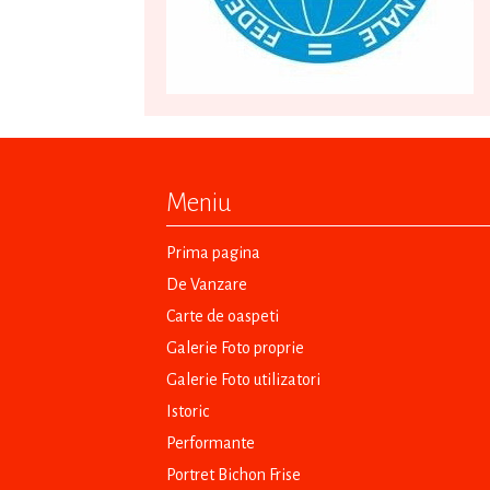
Meniu
Prima pagina
De Vanzare
Carte de oaspeti
Galerie Foto proprie
Galerie Foto utilizatori
Istoric
Performante
Portret Bichon Frise