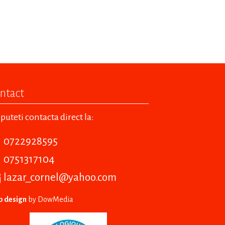
ntact
puteti contacta direct la:
0722928595
0751317104
lazar_cornel@yahoo.com
 design
by DowMedia