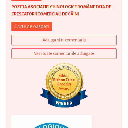
POZITIA ASOCIATIEI CHINOLOGICE ROMÂNE FATA DE
CRESCATORII COMERCIALI DE CÂINI
Carte de oaspeti
Adauga si tu comentariu
Vezi toate comentariile adaugate
Ethical
Bichon Frise
Breeder
Award