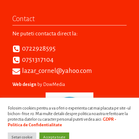
Contact
Ne puteti contacta direct la:
0722928595
0751317104
lazar_cornel@yahoo.com
Web design
by DowMedia
Folosim cookies pentru a va oferi o experienta cat mai placuta pe site-ul
bichon-frise.ro. Mai multe detalii despre politica noastra referitoare la
protectia datelor cu caracter personal puteti vedea aici:
GDPR -
Politica de Confidentialitate
Setari cookie
Accepta toate