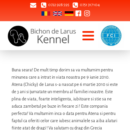
0722 928 595
0751 317 104
Buna seara! De mult timp dorim sa va multumim pentru
minunea care a intrat in viata noastra pe 9 iunie 2010.
Atena (Chicky) de Larus s-a nascut pe 6 martie 2010 si este
de 3 ani si jumatate un membru al familiei noastre. Este
plina de viata, foarte inteligenta, iubitoare si stie sa ne
aduca zambetul pe buze in fiecare zi ! Este compania
perfecta! Va multumim inca o data pentru Atena si pentru
faptul ca oferiti celor care iubesc animalele sa aiba alaturi
fiinte atat de dragi ! Va salutam cu drag din Grecia