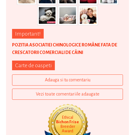
Important!
POZITIA ASOCIATIEI CHINOLOGICE ROMÂNE FATA DE
CRESCATORII COMERCIALI DE CÂINI
Carte de oaspeti
Adauga si tu comentariu
Vezi toate comentariile adaugate
Ethical
Bichon Frise
Breeder
Award