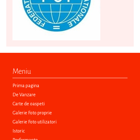
Meniu
Prima pagina
De Vanzare
Carte de oaspeti
Galerie Foto proprie
Galerie Foto utilizatori
Istoric