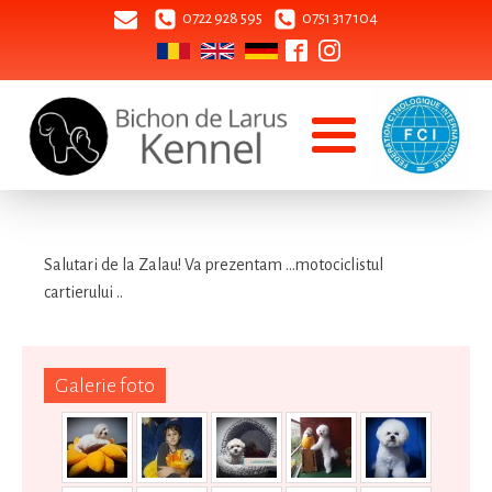
0722 928 595
0751 317 104
Salutari de la Zalau! Va prezentam ...motociclistul
cartierului ..
Galerie foto