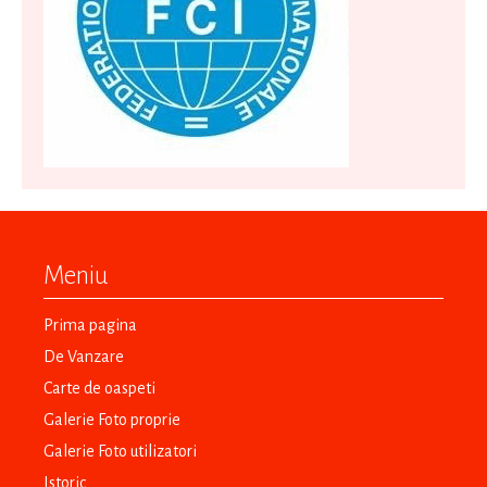
Meniu
Prima pagina
De Vanzare
Carte de oaspeti
Galerie Foto proprie
Galerie Foto utilizatori
Istoric