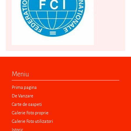
Meniu
Prima pagina
De Vanzare
Carte de oaspeti
Galerie Foto proprie
Galerie Foto utilizatori
Istoric