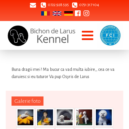
0722 928 595
0751 317 104
Buna dragii mei ! Ma bucur ca vad multa iubire,, cea ce va
daruiesc si eu tuturor Va pup Osyris de Larus
Galerie foto