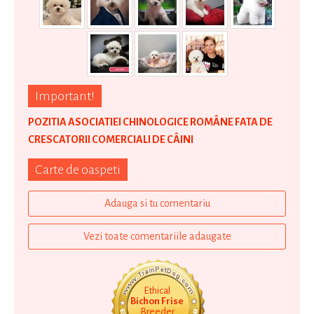
Important!
POZITIA ASOCIATIEI CHINOLOGICE ROMÂNE FATA DE
CRESCATORII COMERCIALI DE CÂINI
Carte de oaspeti
Adauga si tu comentariu
Vezi toate comentariile adaugate
Ethical
Bichon Frise
Breeder