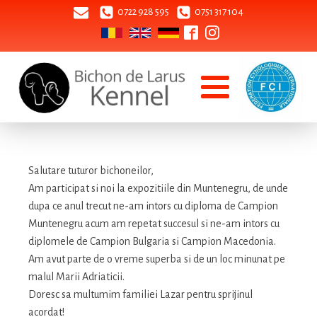
0722 928 595
0751 317 104
Salutare tuturor bichoneilor,
Am participat si noi la expozitiile din Muntenegru, de unde
dupa ce anul trecut ne-am intors cu diploma de Campion
Muntenegru acum am repetat succesul si ne-am intors cu
diplomele de Campion Bulgaria si Campion Macedonia.
Am avut parte de o vreme superba si de un loc minunat pe
malul Marii Adriaticii.
Doresc sa multumim familiei Lazar pentru sprijinul
acordat!