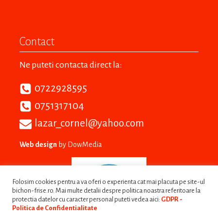
Contact
Ne puteti contacta direct la:
0722928595
0751317104
lazar_cornel@yahoo.com
Web design
by DowMedia
Folosim cookies pentru a va oferi o experienta cat mai placuta pe site-ul
bichon-frise.ro. Mai multe detalii despre politica noastra referitoare la
protectia datelor cu caracter personal puteti vedea aici:
GDPR -
Politica de Confidentialitate