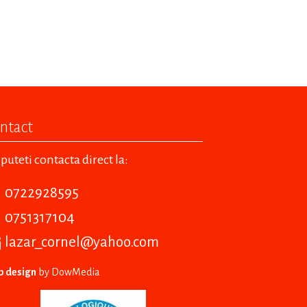
ntact
puteti contacta direct la:
0722928595
0751317104
lazar_cornel@yahoo.com
 design
by DowMedia