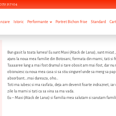
0751 317 104
anzare
Istoric
Performante
Portret Bichon Frise
Standard
Car
Bun gasit la toata lumea! Eu sunt Maxi (Atack de Larus), sunt micu
ajuns la noua mea familie din Botosani, formata din mami, tati si fr
Taaaaree lung a mai fost drumul si tare obosit am mai fost, dar nu
obisnuiesc cu noua mea casa si sa stiu singurel unde sa merg sa pap 
absorbant….mai dureaza, oho…
Toti ma iubesc si ma rasfata, deja am devenit foarte indraznet, iar
zile la mami si tati ca sa vina sa ma vada.
Eu – Maxi (Atack de Larus) si familia mea salutam si sarutam famili