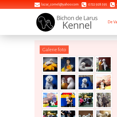
lazar_cornel@yahoo.com
0722 928 595
De V
Galerie foto