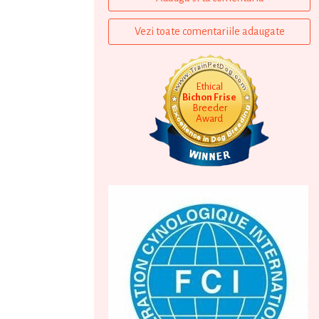
Vezi toate comentariile adaugate
Ethical
Bichon Frise
Breeder
Award