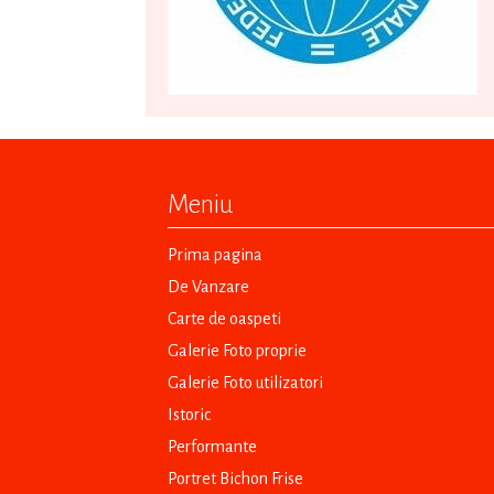
Meniu
Prima pagina
De Vanzare
Carte de oaspeti
Galerie Foto proprie
Galerie Foto utilizatori
Istoric
Performante
Portret Bichon Frise