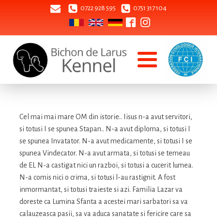
0722 928 595
0751 317 104
Cel mai mai mare OM din istorie.. Iisus n-a avut servitori,
si totusi I se spunea Stapan.. N-a avut diploma, si totusi I
se spunea Invatator. N-a avut medicamente, si totusi I se
spunea Vindecator. N-a avut armata, si totusi se temeau
de EL N-a castigat nici un razboi, si totusi a cucerit lumea.
N-a comis nici o crima, si totusi l-au rastignit. A fost
inmormantat, si totusi traieste si azi. Familia Lazar va
doreste ca Lumina Sfanta a acestei mari sarbatori sa va
calauzeasca pasii, sa va aduca sanatate si fericire care sa