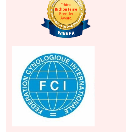
Ethical
Bichon Frise
Breeder
Award