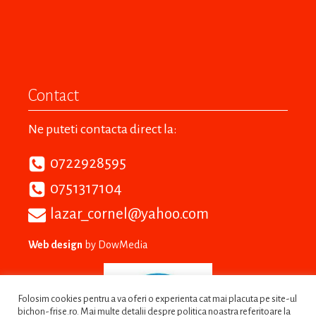
Contact
Ne puteti contacta direct la:
0722928595
0751317104
lazar_cornel@yahoo.com
Web design
by DowMedia
Folosim cookies pentru a va oferi o experienta cat mai placuta pe site-ul
bichon-frise.ro. Mai multe detalii despre politica noastra referitoare la