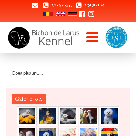
0722 928 595
0751 317 104
Doua plus unu ....
Galerie foto