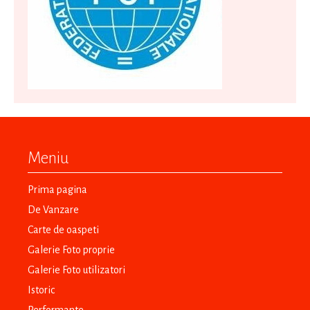
Meniu
Prima pagina
De Vanzare
Carte de oaspeti
Galerie Foto proprie
Galerie Foto utilizatori
Istoric