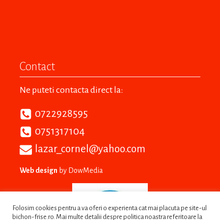
Contact
Ne puteti contacta direct la:
0722928595
0751317104
lazar_cornel@yahoo.com
Web design
by DowMedia
Folosim cookies pentru a va oferi o experienta cat mai placuta pe site-ul
bichon-frise.ro. Mai multe detalii despre politica noastra referitoare la