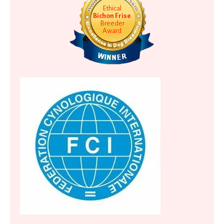
Ethical
Bichon Frise
Breeder
Award