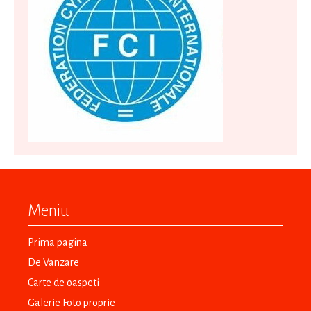
Meniu
Prima pagina
De Vanzare
Carte de oaspeti
Galerie Foto proprie