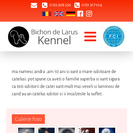
0722 928 595
0751 317 104
ma numesc andra ,am 10 ani si sunt o mare iubitoare de
catelusi. pot spune ca aveti o familie superba si sunt sigura
ca toti iubitorii de catei sunt mult mai veseli si luminosi de
cand au un catelus iubitor si ii incalzeste la suflet .
Galerie foto