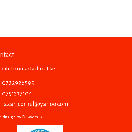
ntact
puteti contacta direct la:
0722928595
0751317104
lazar_cornel@yahoo.com
 design
by DowMedia