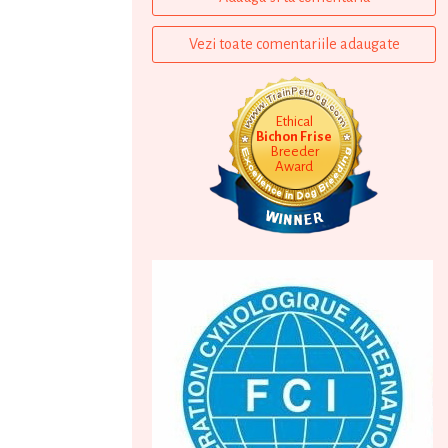
Vezi toate comentariile adaugate
Ethical
Bichon Frise
Breeder
Award