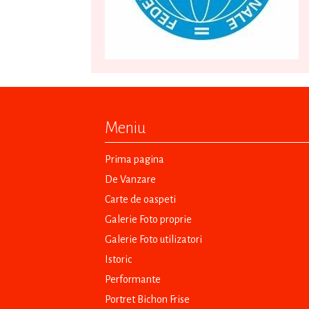
Meniu
Prima pagina
De Vanzare
Carte de oaspeti
Galerie Foto proprie
Galerie Foto utilizatori
Istoric
Performante
Portret Bichon Frise