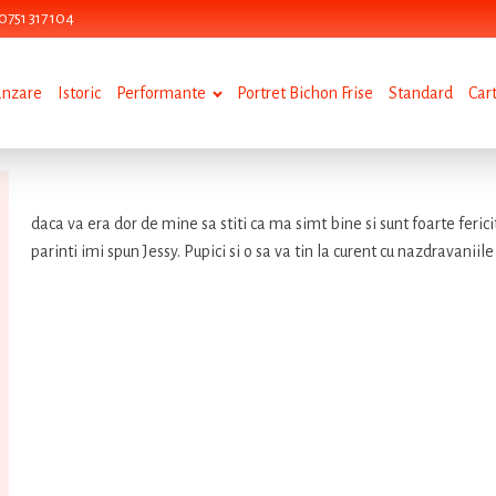
0751 317 104
anzare
Istoric
Performante
Portret Bichon Frise
Standard
Car
daca va era dor de mine sa stiti ca ma simt bine si sunt foarte fericit
parinti imi spun Jessy. Pupici si o sa va tin la curent cu nazdravaniil