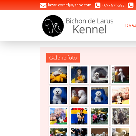
lazar_cornel@yahoo.com
0722 928 595
De V
Galerie foto