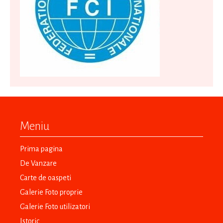
Meniu
Prima pagina
De Vanzare
Carte de oaspeti
Galerie Foto proprie
Galerie Foto utilizatori
Istoric