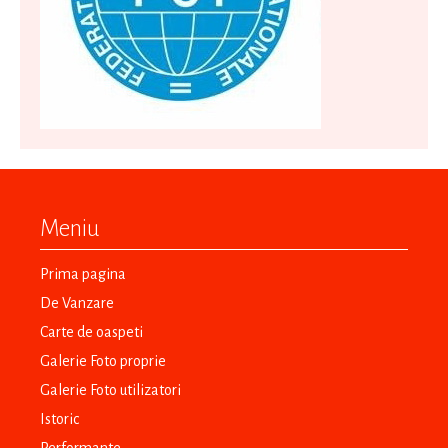
Meniu
Prima pagina
De Vanzare
Carte de oaspeti
Galerie Foto proprie
Galerie Foto utilizatori
Istoric