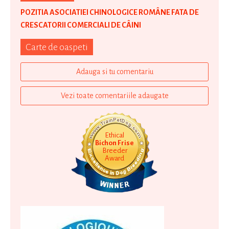
POZITIA ASOCIATIEI CHINOLOGICE ROMÂNE FATA DE
CRESCATORII COMERCIALI DE CÂINI
Carte de oaspeti
Adauga si tu comentariu
Vezi toate comentariile adaugate
Ethical
Bichon Frise
Breeder
Award