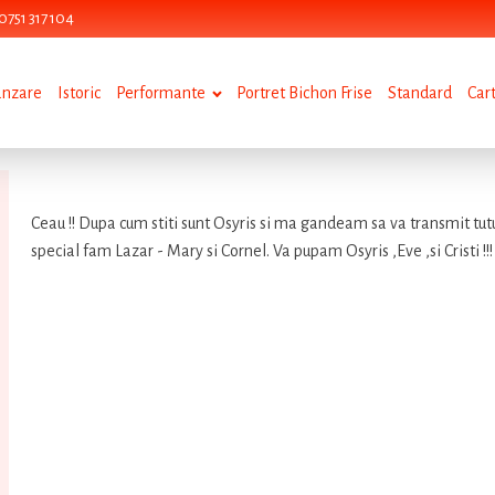
0751 317 104
anzare
Istoric
Performante
Portret Bichon Frise
Standard
Car
Ceau !! Dupa cum stiti sunt Osyris si ma gandeam sa va transmit tutur
special fam Lazar - Mary si Cornel. Va pupam Osyris ,Eve ,si Cristi !!!