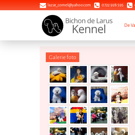
lazar_cornel@yahoo.com
0722 928 595
De V
Galerie foto