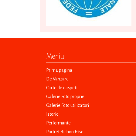
Meniu
Prima pagina
De Vanzare
Carte de oaspeti
Galerie Foto proprie
Galerie Foto utilizatori
Istoric
Performante
Portret Bichon Frise