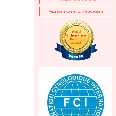
Vezi toate comentariile adaugate
Ethical
Bichon Frise
Breeder
Award