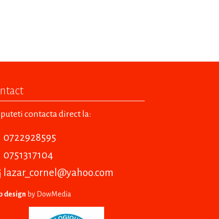
ntact
puteti contacta direct la:
0722928595
0751317104
lazar_cornel@yahoo.com
 design
by DowMedia