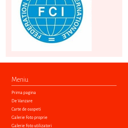
Meniu
Prima pagina
De Vanzare
Carte de oaspeti
Galerie Foto proprie
Galerie Foto utilizatori