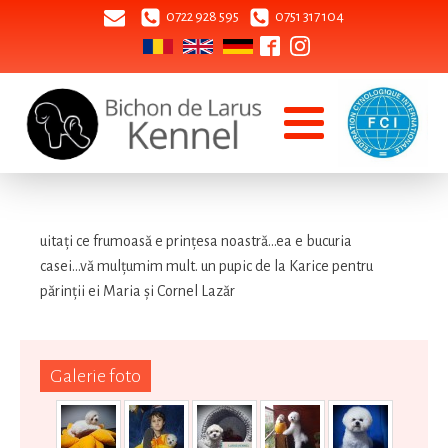
0722 928 595
0751 317 104
uitaţi ce frumoasă e prinţesa noastră...ea e bucuria
casei...vă mulţumim mult. un pupic de la Karice pentru
părinţii ei Maria şi Cornel Lazăr
Galerie foto