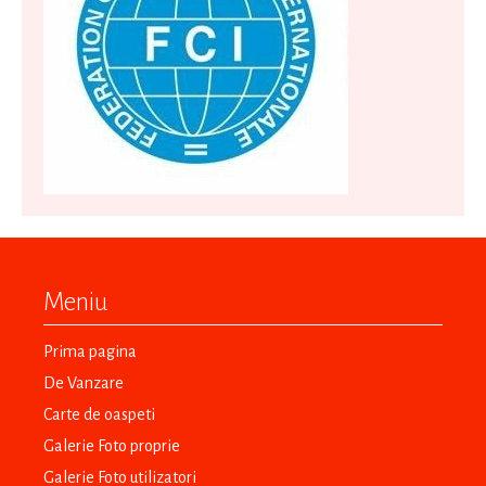
Meniu
Prima pagina
De Vanzare
Carte de oaspeti
Galerie Foto proprie
Galerie Foto utilizatori