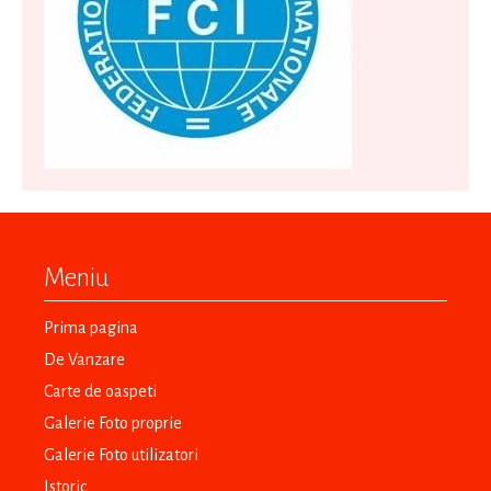
Meniu
Prima pagina
De Vanzare
Carte de oaspeti
Galerie Foto proprie
Galerie Foto utilizatori
Istoric