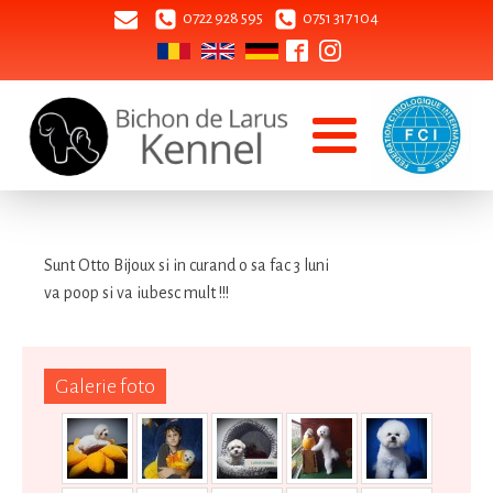
0722 928 595
0751 317 104
Sunt Otto Bijoux si in curand o sa fac 3 luni
va poop si va iubesc mult !!!
Galerie foto