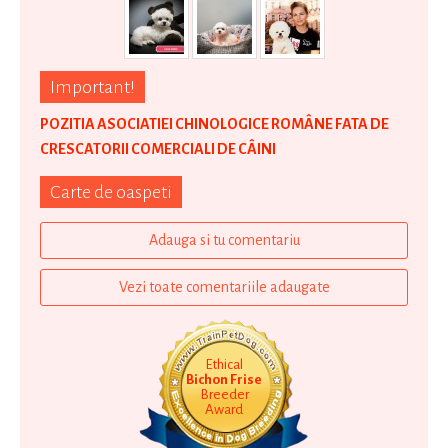
Important!
POZITIA ASOCIATIEI CHINOLOGICE ROMÂNE FATA DE
CRESCATORII COMERCIALI DE CÂINI
Carte de oaspeti
Adauga si tu comentariu
Vezi toate comentariile adaugate
Ethical
Bichon Frise
Breeder
Award