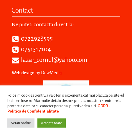
Contact
Ne puteti contacta direct la:
0722928595
0751317104
lazar_cornel@yahoo.com
Web design
by DowMedia
Folosim cookies pentru a va oferi o experienta cat mai placuta pe site-ul
bichon-frise.ro. Mai multe detalii despre politica noastra referitoare la
protectia datelor cu caracter personal puteti vedea aici:
GDPR -
Politica de Confidentialitate
Setari cookie
Accepta toate