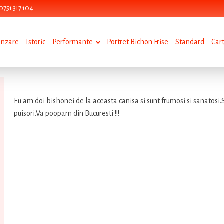
0751 317 104
anzare
Istoric
Performante
Portret Bichon Frise
Standard
Car
Eu am doi bishonei de la aceasta canisa si sunt frumosi si sanatosi
puisori.Va poopam din Bucuresti !!!