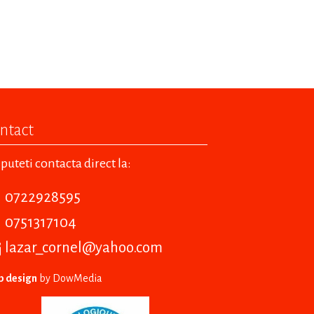
ntact
puteti contacta direct la:
0722928595
0751317104
lazar_cornel@yahoo.com
 design
by DowMedia