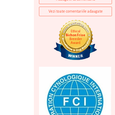
Vezi toate comentariile adaugate
Ethical
Bichon Frise
Breeder
Award