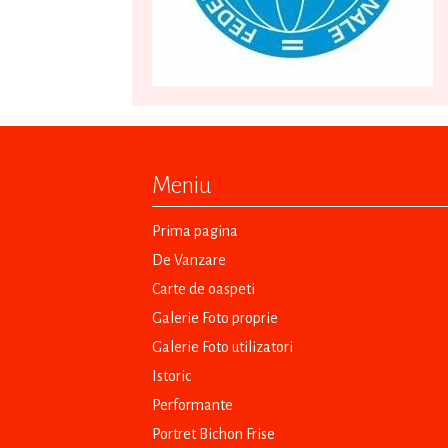
Meniu
Prima pagina
De Vanzare
Carte de oaspeti
Galerie Foto proprie
Galerie Foto utilizatori
Istoric
Performante
Portret Bichon Frise