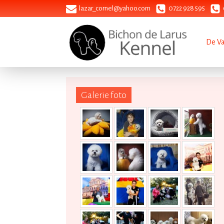
lazar_cornel@yahoo.com
0722 928 595
De V
Galerie foto