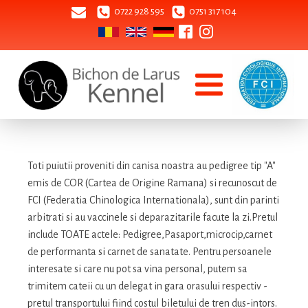
0722 928 595
0751 317 104
Toti puiutii proveniti din canisa noastra au pedigree tip "A"
emis de COR (Cartea de Origine Ramana) si recunoscut de
FCI (Federatia Chinologica Internationala), sunt din parinti
arbitrati si au vaccinele si deparazitarile facute la zi.Pretul
include TOATE actele: Pedigree,Pasaport,microcip,carnet
de performanta si carnet de sanatate. Pentru persoanele
interesate si care nu pot sa vina personal, putem sa
trimitem cateii cu un delegat in gara orasului respectiv -
pretul transportului fiind costul biletului de tren dus-intors.