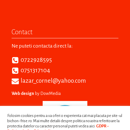
Contact
Ne puteti contacta direct la:
0722928595
0751317104
lazar_cornel@yahoo.com
Web design
by DowMedia
Folosim cookies pentru a va oferi o experienta cat mai placuta pe site-ul
bichon-frise.ro. Mai multe detalii despre politica noastra referitoare la
protectia datelor cu caracter personal puteti vedea aici:
GDPR -