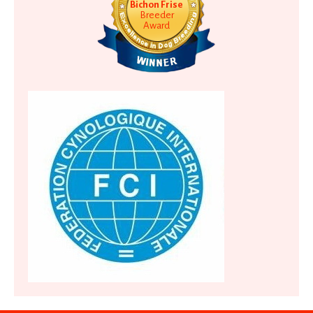
Bichon Frise
Breeder
Award